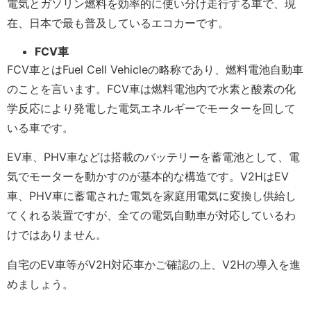
電気とガソリン燃料を効率的に使い分け走行する車で、現
在、日本で最も普及しているエコカーです。
FCV
車
FCV車とはFuel Cell Vehicleの略称であり、燃料電池自動車
のことを言います。FCV車は燃料電池内で水素と酸素の化
学反応により発電した電気エネルギーでモーターを回して
いる車です。
EV車、PHV車などは搭載のバッテリーを蓄電池として、電
気でモーターを動かすのが基本的な構造です。V2HはEV
車、PHV車に蓄電された電気を家庭用電気に変換し供給し
てくれる装置ですが、全ての電気自動車が対応しているわ
けではありません。
自宅のEV車等がV2H対応車かご確認の上、V2Hの導入を進
めましょう。