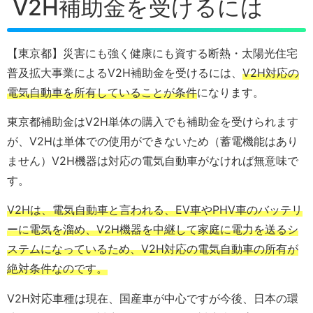
V2H補助金を受けるには
【東京都】災害にも強く健康にも資する断熱・太陽光住宅
普及拡大事業によるV2H補助金を受けるには、
V2H対応の
電気自動車を所有していることが条件
になります。
東京都補助金はV2H単体の購入でも補助金を受けられます
が、V2Hは単体での使用ができないため（蓄電機能はあり
ません）V2H機器は対応の電気自動車がなければ無意味で
す。
V2Hは、電気自動車と言われる、EV車やPHV車のバッテリ
ーに電気を溜め、V2H機器を中継して家庭に電力を送るシ
ステムになっているため、V2H対応の電気自動車の所有が
絶対条件なのです。
V2H対応車種は現在、国産車が中心ですが今後、日本の環