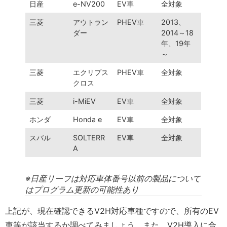
日産
e-NV200
EV車
全対象
三菱
アウトラン
PHEV車
2013、
ダー
2014～18
年、19年
～
三菱
エクリプス
PHEV車
全対象
クロス
三菱
i-MiEV
EV車
全対象
ホンダ
Honda e
EV車
全対象
スバル
SOLTERR
EV車
全対象
A
※日産リーフは対応車体番号以前の製品について
はプログラム更新の可能性あり
上記が、現在確認できるV2H対応車種ですので、所有のEV
車等が該当するか調べてみましょう。また、V2H導入に合