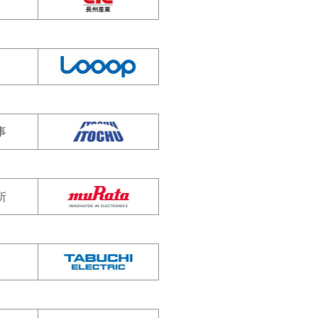
業
事
所