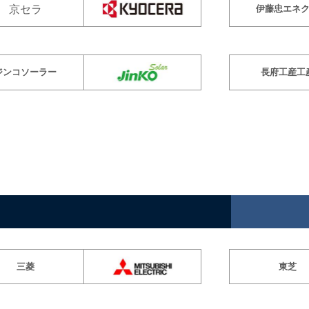
京セラ
伊藤忠エネ
ジンコソーラー
長府工産工
三菱
東芝