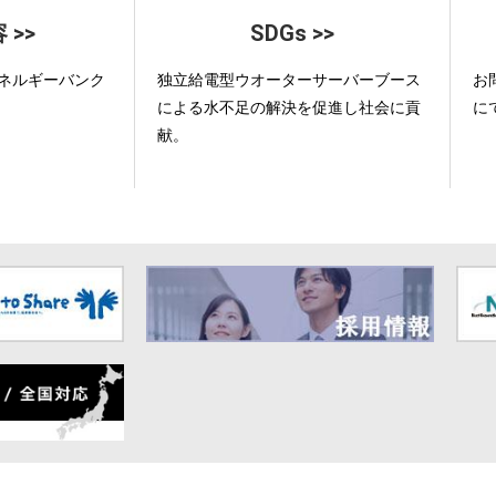
 >>
SDGs >>
ネルギーバンク
独立給電型ウオーターサーバーブース
お
による水不足の解決を促進し社会に貢
に
献。