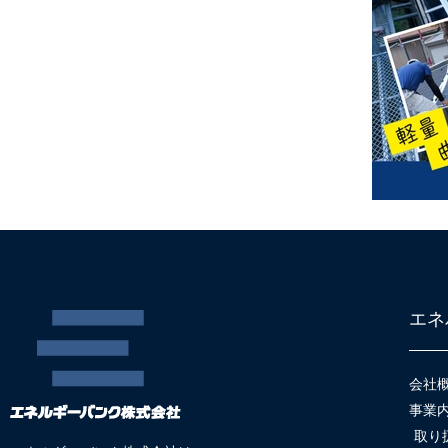
エネ
会社
事業
取り