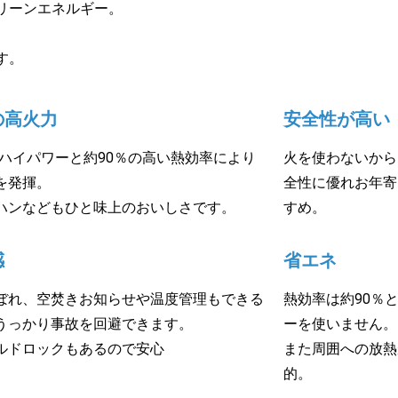
リーンエネルギー。
す。
の高火力
安全性が高い
Vのハイパワーと約90％の高い熱効率により
火を使わないから
を発揮。
全性に優れお年寄
ハンなどもひと味上のおいしさです。
すめ。
感
省エネ
ぼれ、空焚きお知らせや温度管理もできる
熱効率は約90％
うっかり事故を回避できます。
ーを使いません。
ルドロックもあるので安心
また周囲への放熱
的。